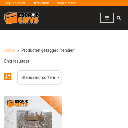
Mijn account
Afrekenen
Winkelmand
Ga
naar
de
inhoud
Home
\
Producten getagged “rendier”
Enig resultaat