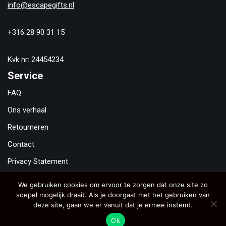
info@escapegifts.nl
+316 28 90 31 15
Kvk nr: 24454234
Service
FAQ
Ons verhaal
Retourneren
Contact
Privacy Statement
Algemene Voorwaarden
We gebruiken cookies om ervoor te zorgen dat onze site zo
soepel mogelijk draait. Als je doorgaat met het gebruiken van
Copyright © 2021
Escape Gifts
. Alle rechten voorbehouden.
deze site, gaan we er vanuit dat je ermee instemt.
This site is protected by reCAPTCHA and the Google
Privacy
Ok
Policy
and
Terms of Service
apply.