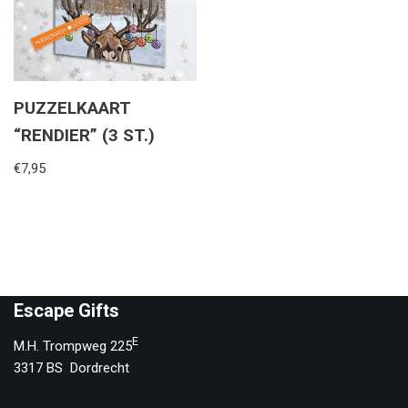
PUZZELKAART
“RENDIER” (3 ST.)
€
7,95
Escape Gifts
E
M.H. Trompweg 225
3317 BS Dordrecht